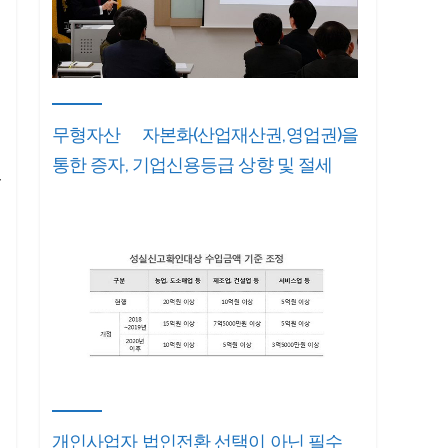
무형자산 자본화(산업재산권,영업권)을
해
통한 증자, 기업신용등급 상향 및 절세
가
율
여
개인사업자 법인전환 선택이 아닌 필수