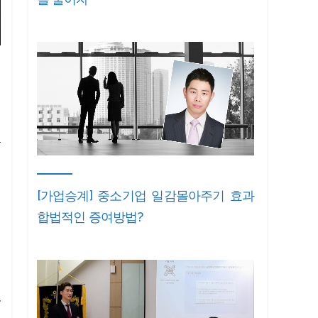
초
상
,
[가업승계] 중소기업 일감몰아주기 효과
합법적인 증여방법?
사