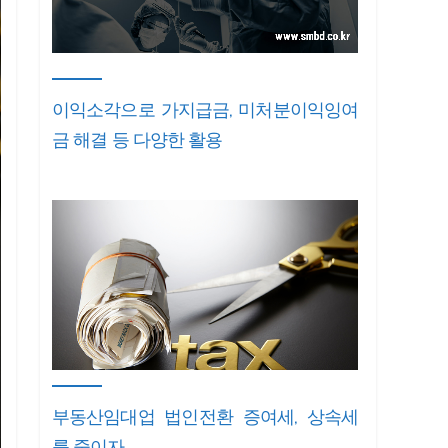
이익소각으로 가지급금, 미처분이익잉여
금 해결 등 다양한 활용
부동산임대업 법인전환 증여세, 상속세
를 줄이자