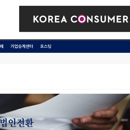
례
가업승계센터
포스팅
다양한 활용
용등급 상향 및 절세