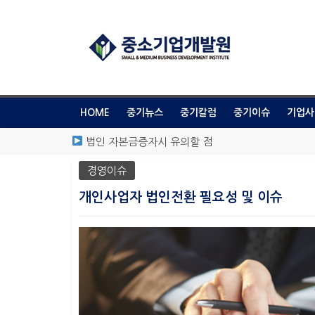
HOME
중기뉴스
중기칼럼
중기이슈
기업사
법인 자본금증자시 유의할 점
가나다
경영이슈
윤지원 대표와 함께하는 가지급금 정리 [인터뷰]
이익소각으로 가지급금, 미처분이익잉여금 해결 등 
개인사업자 법인전환 필요성 및 이슈
특허자본화(산업재산권,영업권)을 통한 증자, 기업신